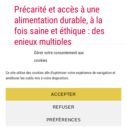
Précarité et accès à une
alimentation durable, à la
fois saine et éthique : des
enjeux multiples
Huit ans après sa création sur la métropole de Lyon,
Gérer votre consentement aux
l’association VRAC est désormais présente sur 13
cookies
territoires et offre la possibilité à presque 4000
foyers, aux revenus modestes, d’acheter des produits
Ce site utilise des cookies afin d'optimiser votre expérience de navigation et
de qualité, à la fois alimentaires, de soin et
améliorer les outils mis à votre disposition.
d’entretien. Si l’inaccessibilité de ces produits relève
majoritairement d’inégalités monétaires et
ACCEPTER
géographique, nous faisons …
Lire la suite
REFUSER
Lire l'article
PRÉFÉRENCES
Inscription newsletter